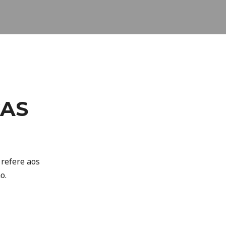
CAS
 refere aos
o.