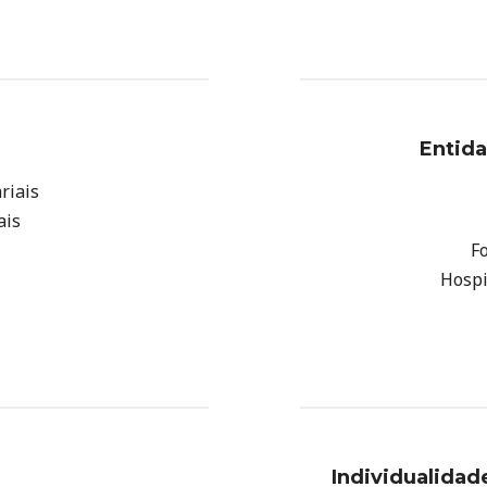
Entida
riais
ais
F
Hospi
Individualidad